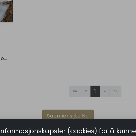
Guksie - Saemien Sijte logo
««
«
1
»
»»
Saemiensijte.no
informasjonskapsler (cookies) for å kunne