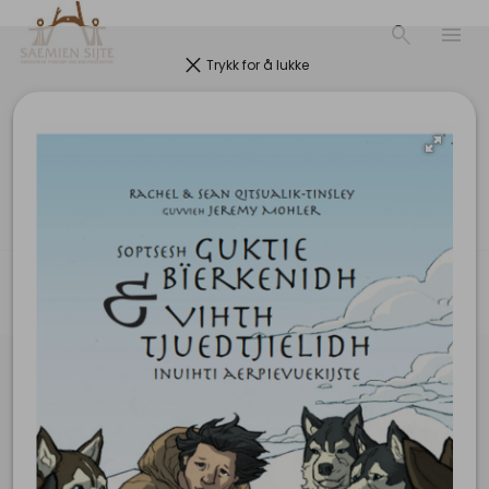
search
menu
clear
Trykk for å lukke
Saemiensijte.no